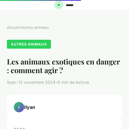
Accueil
›
Autres animaux
AUTRES ANIMAUX
Les animaux exotiques en danger
: comment agir ?
Ilyan
•
12 novembre 2024
•
6 min de lecture
Ilyan
I