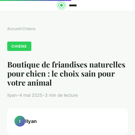
Accueil
›
Chiens
CHIENS
Boutique de friandises naturelles
pour chien : le choix sain pour
votre animal
Ilyan
•
4 mai 2025
•
3 min de lecture
Ilyan
I